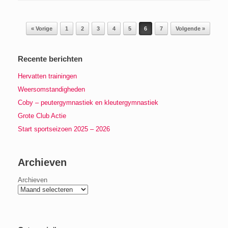
Berichtnavigatie
« Vorige
1
2
3
4
5
6
7
Volgende »
Recente berichten
Hervatten trainingen
Weersomstandigheden
Coby – peutergymnastiek en kleutergymnastiek
Grote Club Actie
Start sportseizoen 2025 – 2026
Archieven
Archieven