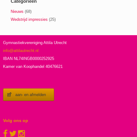
Categorieën
Nieuws
(68)
Wedstrijd impressies
(25)
Gymnastiekvereniging Attila Utrecht
info@attilautrecht.nl
IBAN NL74INGB0000252925
Kamer van Koophandel 40476621
aan- en afmelden
Volg ons op