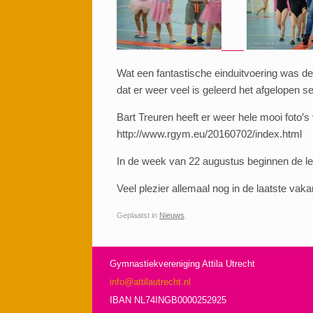
Wat een fantastische einduitvoering was d
dat er weer veel is geleerd het afgelopen s
Bart Treuren heeft er weer hele mooi foto’s v
http://www.rgym.eu/20160702/index.html
In de week van 22 augustus beginnen de les
Veel plezier allemaal nog in de laatste vak
Geplaatst in
Nieuws
.
Gymnastiekvereniging Attila Utrecht
info@attilautrecht.nl
IBAN NL74INGB0000252925