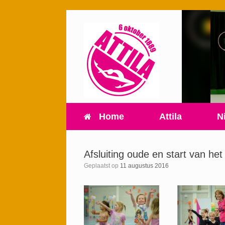
Home
Attila
N
Afsluiting oude en start van he
Geplaatst op
11 augustus 2016