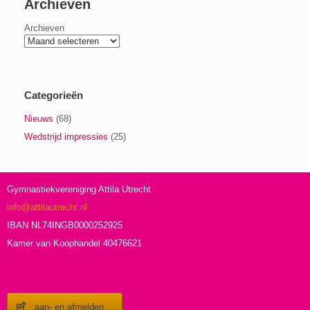
Archieven
Archieven
Categorieën
Nieuws
(68)
Wedstrijd impressies
(25)
Gymnastiekvereniging Attila Utrecht
info@attilautrecht.nl
IBAN NL74INGB0000252925
Kamer van Koophandel 40476621
aan- en afmelden